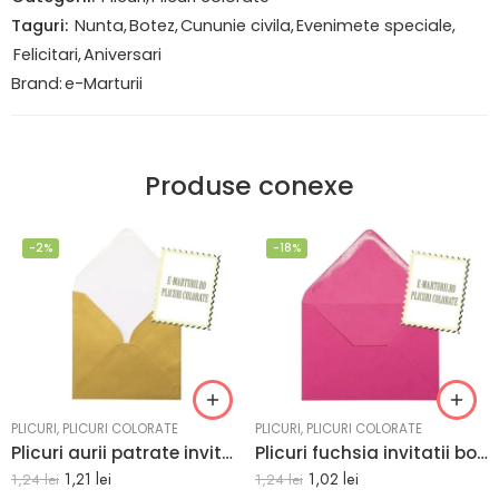
Taguri:
Nunta
,
Botez
,
Cununie civila
,
Evenimete speciale
,
Felicitari
,
Aniversari
Brand:
e-Marturii
Produse conexe
-2%
-18%
PLICURI
,
PLICURI COLORATE
PLICURI
,
PLICURI COLORATE
Plicuri aurii patrate invitatii felicitari 130 x 130 mm set 20 buc
Plicuri fuchsia invitatii botez 125 x 175 mm set 20 buc
1,21
lei
1,02
lei
1,24
lei
1,24
lei