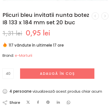
Plicuri bleu invitatii nunta botez
I8 133 x 184 mm set 20 buc
0,95
lei
1,31
lei
117 vândute în ultimele 17 ore
Brand:
e-Marturii
ADAUGĂ ÎN COȘ
4
persoane
vizualizează acest produs chiar acum
Share