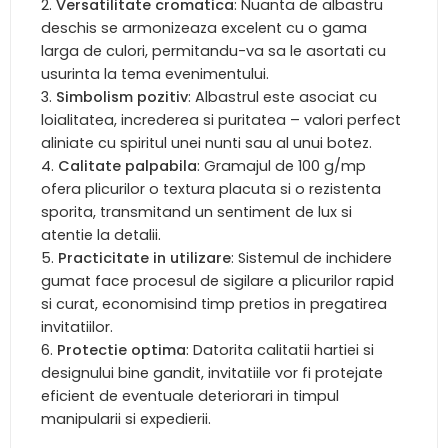
Versatilitate cromatica
: Nuanta de albastru
deschis se armonizeaza excelent cu o gama
larga de culori, permitandu-va sa le asortati cu
usurinta la tema evenimentului.
Simbolism pozitiv
: Albastrul este asociat cu
loialitatea, increderea si puritatea – valori perfect
aliniate cu spiritul unei nunti sau al unui botez.
Calitate palpabila
: Gramajul de 100 g/mp
ofera plicurilor o textura placuta si o rezistenta
sporita, transmitand un sentiment de lux si
atentie la detalii.
Practicitate in utilizare
: Sistemul de inchidere
gumat face procesul de sigilare a plicurilor rapid
si curat, economisind timp pretios in pregatirea
invitatiilor.
Protectie optima
: Datorita calitatii hartiei si
designului bine gandit, invitatiile vor fi protejate
eficient de eventuale deteriorari in timpul
manipularii si expedierii.