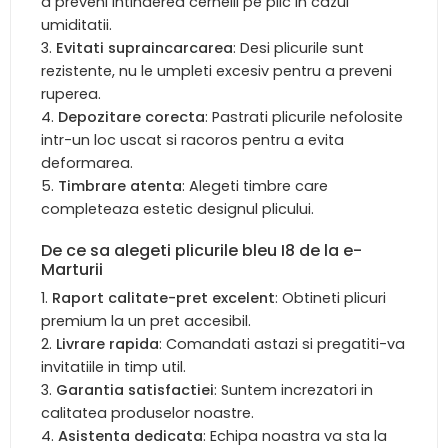
a preveni intinderea cernelii pe plic in cazul
umiditatii.
Evitati supraincarcarea
: Desi plicurile sunt
rezistente, nu le umpleti excesiv pentru a preveni
ruperea.
Depozitare corecta
: Pastrati plicurile nefolosite
intr-un loc uscat si racoros pentru a evita
deformarea.
Timbrare atenta
: Alegeti timbre care
completeaza estetic designul plicului.
De ce sa alegeti plicurile bleu I8 de la e-
Marturii
Raport calitate-pret excelent
: Obtineti plicuri
premium la un pret accesibil.
Livrare rapida
: Comandati astazi si pregatiti-va
invitatiile in timp util.
Garantia satisfactiei
: Suntem increzatori in
calitatea produselor noastre.
Asistenta dedicata
: Echipa noastra va sta la