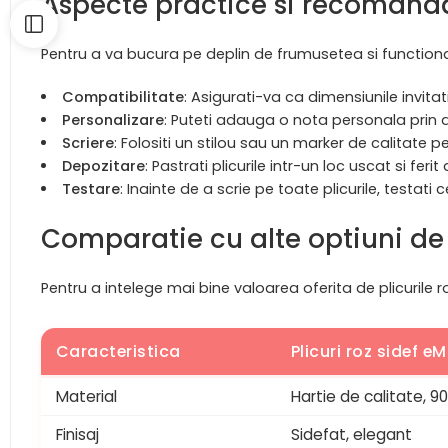
Aspecte practice si recomandar
Pentru a va bucura pe deplin de frumusetea si functionali
Compatibilitate
: Asigurati-va ca dimensiunile invitat
Personalizare
: Puteti adauga o nota personala prin ap
Scriere
: Folositi un stilou sau un marker de calitate 
Depozitare
: Pastrati plicurile intr-un loc uscat si fe
Testare
: Inainte de a scrie pe toate plicurile, testat
Comparatie cu alte optiuni de
Pentru a intelege mai bine valoarea oferita de plicurile r
Caracteristica
Plicuri roz sidef eM
Material
Hartie de calitate, 
Finisaj
Sidefat, elegant