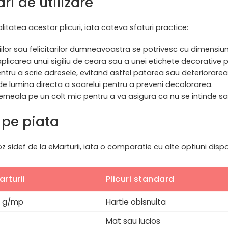
i de utilizare
tatea acestor plicuri, iata cateva sfaturi practice:
iilor sau felicitarilor dumneavoastra se potrivesc cu dimensiuni
licarea unui sigiliu de ceara sau a unei etichete decorative pe
pentru a scrie adresele, evitand astfel patarea sau deteriorarea
rit de lumina directa a soarelui pentru a preveni decolorarea.
i cerneala pe un colt mic pentru a va asigura ca nu se intinde s
 pe piata
oz sidef de la eMarturii, iata o comparatie cu alte optiuni dispo
arturii
Plicuri standard
90 g/mp
Hartie obisnuita
Mat sau lucios