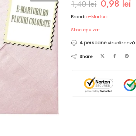
0,98
lei
1,40
lei
Brand:
e-Marturii
Stoc epuizat
9
persoane
vizualizează
Share