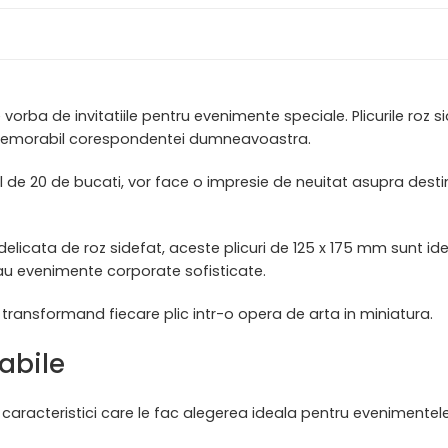
rba de invitatiile pentru evenimente speciale. Plicurile roz sidef
i memorabil corespondentei dumneavoastra.
il de 20 de bucati, vor face o impresie de neuitat asupra des
delicata de roz sidefat, aceste plicuri de 125 x 175 mm sunt id
sau evenimente corporate sofisticate.
, transformand fiecare plic intr-o opera de arta in miniatura.
cabile
le caracteristici care le fac alegerea ideala pentru evenimentel