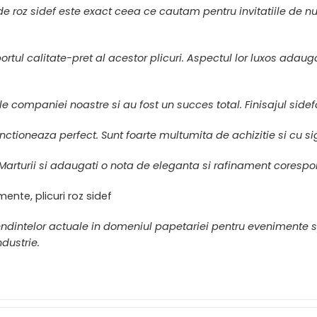
e roz sidef este exact ceea ce cautam pentru invitatiile de nun
tul calitate-pret al acestor plicuri. Aspectul lor luxos adaug
le companiei noastre si au fost un succes total. Finisajul sidefa
 functioneaza perfect. Sunt foarte multumita de achizitie si cu
eMarturii si adaugati o nota de eleganta si rafinament cores
mente, plicuri roz sidef
tendintelor actuale in domeniul papetariei pentru evenimente spe
dustrie.