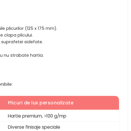
le plicurilor (125 x 175 mm).
 clapa plicului.
 suprafetei sidefate.
au nu strabate hartia.
nibile:
Plicuri de lux personalizate
Hartie premium, >100 g/mp
Diverse finisaje speciale