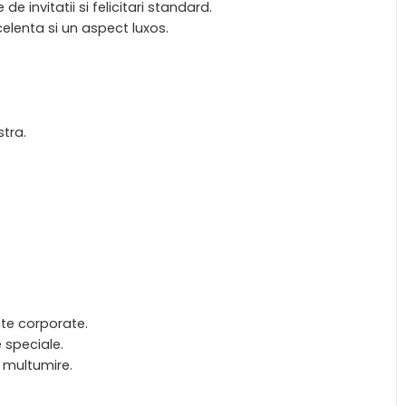
 invitatii si felicitari standard.
celenta si un aspect luxos.
stra.
nte corporate.
e speciale.
 multumire.