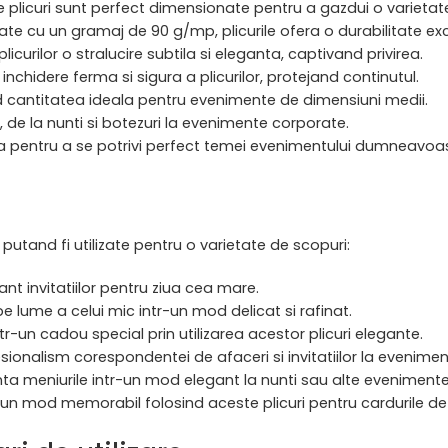
plicuri sunt perfect dimensionate pentru a gazdui o varietate de
itate cu un gramaj de 90 g/mp, plicurile ofera o durabilitate ex
icurilor o stralucire subtila si eleganta, captivand privirea.
inchidere ferma si sigura a plicurilor, protejand continutul.
ind cantitatea ideala pentru evenimente de dimensiuni medii.
, de la nunti si botezuri la evenimente corporate.
inta pentru a se potrivi perfect temei evenimentului dumneavoa
, putand fi utilizate pentru o varietate de scopuri:
nt invitatiilor pentru ziua cea mare.
e lume a celui mic intr-un mod delicat si rafinat.
tr-un cadou special prin utilizarea acestor plicuri elegante.
sionalism corespondentei de afaceri si invitatiilor la evenime
ezenta meniurile intr-un mod elegant la nunti sau alte eveniment
r-un mod memorabil folosind aceste plicuri pentru cardurile de