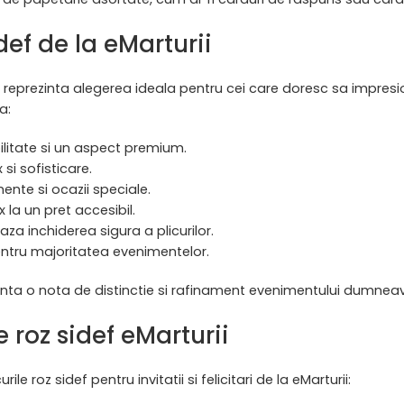
idef de la eMarturii
rturii reprezinta alegerea ideala pentru cei care doresc sa impresi
a:
ilitate si un aspect premium.
 si sofisticare.
ente si ocazii speciale.
 la un pret accesibil.
aza inchiderea sigura a plicurilor.
pentru majoritatea evenimentelor.
anta o nota de distinctie si rafinament evenimentului dumneav
e roz sidef eMarturii
ile roz sidef pentru invitatii si felicitari de la eMarturii: