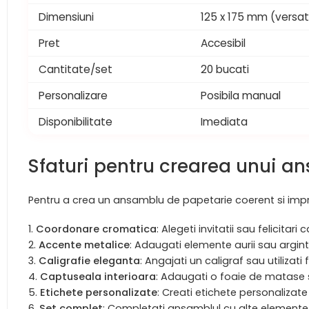
Dimensiuni
125 x 175 mm (versat
Pret
Accesibil
Cantitate/set
20 bucati
Personalizare
Posibila manual
Disponibilitate
Imediata
Sfaturi pentru crearea unui a
Pentru a crea un ansamblu de papetarie coerent si impr
Coordonare cromatica
: Alegeti invitatii sau felicitar
Accente metalice
: Adaugati elemente aurii sau argint
Caligrafie eleganta
: Angajati un caligraf sau utilizati
Captuseala interioara
: Adaugati o foaie de matase sau
Etichete personalizate
: Creati etichete personalizate
Set complet
: Completati ansamblul cu alte elemente 