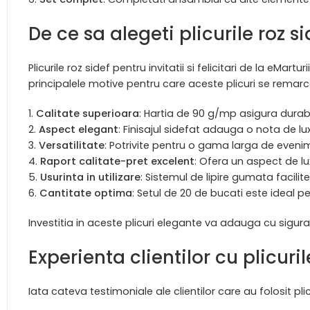
De ce sa alegeti plicurile roz s
Plicurile roz sidef pentru invitatii si felicitari de la eMa
principalele motive pentru care aceste plicuri se remarc
Calitate superioara
: Hartia de 90 g/mp asigura durab
Aspect elegant
: Finisajul sidefat adauga o nota de lux
Versatilitate
: Potrivite pentru o gama larga de evenim
Raport calitate-pret excelent
: Ofera un aspect de lux
Usurinta in utilizare
: Sistemul de lipire gumata facilite
Cantitate optima
: Setul de 20 de bucati este ideal 
Investitia in aceste plicuri elegante va adauga cu sigur
Experienta clientilor cu plicuril
Iata cateva testimoniale ale clientilor care au folosit plicur