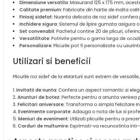
Dimensiune versatila
: Masurand 125 x 175 mm, aceste 
Calitate premium
: Fabricate din hartie de inalta cal
Finisaj sidefat
: Nuanta delicata de roz sidef confera pl
Inchidere sigura
: Sistemul de lipire gumata asigura o 
Set convenabil
: Pachetul contine 20 de plicuri, ofer
Versatilitate
: Potrivite pentru o gama larga de ocazii
Personalizare
: Plicurile pot fi personalizate cu usur
Utilizari si beneficii
Plicurile roz sidef de la eMarturii sunt extrem de versatile
Invitatii de nunta
: Confera un aspect romantic si elega
Anunturi de botez
: Perfecte pentru a anunta venirea p
Felicitari aniversare
: Transforma o simpla felicitare in
Evenimente corporate
: Adauga o nota de lux si profe
Meniuri de eveniment
: Utilizati plicurile pentru a pr
Carduri de multumire
: Exprimati-va recunostinta int