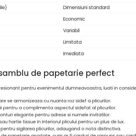
ile)
Dimensiuni standard
Economic
Variabil
Limitata
Imediata
nsamblu de papetarie perfect
esionant pentru evenimentul dumneavoastra, luati in conside
i care se armonizeaza cu nuanta roz sidef a plicurilor.
ii pentru a complimenta aspectul sidefat al plicurilor.
 fonturi elegante pentru adrese si numele invitatilor.
 hartie tissue in interiorul plicului pentru un plus de lux.
 pentru sigilarea plicurilor, adaugand o nota distinctiva.
de papetarie asortate, cum ar fi carduri de raspuns sau cardur