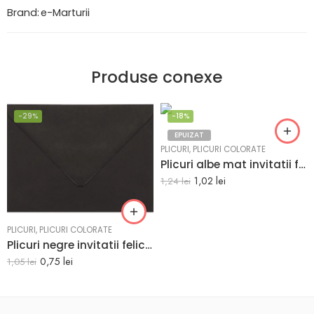
Brand:
e-Marturii
Produse conexe
-29%
-18%
EPUIZAT
PLICURI
,
PLICURI COLORATE
Plicuri albe mat invitatii felicitare 125 x 175 mm set 20 buc
1,02
lei
1,24
lei
PLICURI
,
PLICURI COLORATE
Plicuri negre invitatii felicitare 82 x 113 mm set 20 buc
0,75
lei
1,05
lei