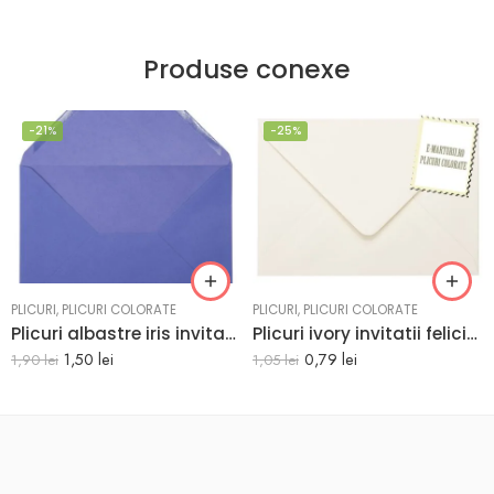
Produse conexe
-21%
-25%
PLICURI
,
PLICURI COLORATE
PLICURI
,
PLICURI COLORATE
Plicuri albastre iris invitatii felicitare C5 162 x 229 mm set 20 buc
Plicuri ivory invitatii felicitare 82 x 113 mm set 20 buc
1,50
lei
0,79
lei
1,90
lei
1,05
lei