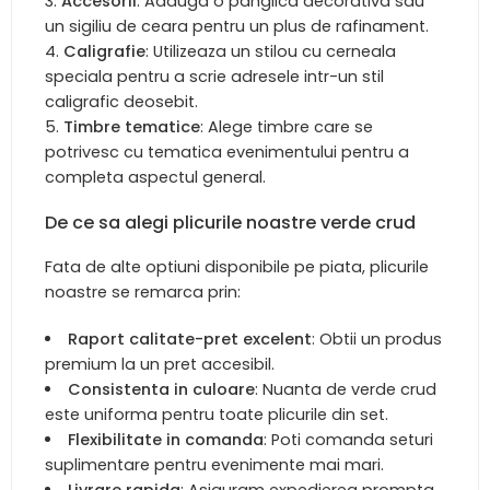
Accesorii
: Adauga o panglica decorativa sau
un sigiliu de ceara pentru un plus de rafinament.
Caligrafie
: Utilizeaza un stilou cu cerneala
speciala pentru a scrie adresele intr-un stil
caligrafic deosebit.
Timbre tematice
: Alege timbre care se
potrivesc cu tematica evenimentului pentru a
completa aspectul general.
De ce sa alegi plicurile noastre verde crud
Fata de alte optiuni disponibile pe piata, plicurile
noastre se remarca prin:
Raport calitate-pret excelent
: Obtii un produs
premium la un pret accesibil.
Consistenta in culoare
: Nuanta de verde crud
este uniforma pentru toate plicurile din set.
Flexibilitate in comanda
: Poti comanda seturi
suplimentare pentru evenimente mai mari.
Livrare rapida
: Asiguram expedierea prompta