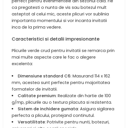
perfect pentru evenimentele din sezonul cald. Fie
ca pregatesti o nunta de vis sau botezul mult
asteptat al celui mic, aceste plicuri vor sublinia
importanta momentului si vor incanta invitatii
inca de la prima vedere.
Caracteristici si detalii impresionante
Plicurile verde crud pentru invitatii se remarca prin
mai multe aspecte care le fac o alegere
excelenta:
Dimensiune standard C6
: Masurand 114 x 162
mm, acestea sunt perfecte pentru majoritatea
formatelor de invitatii.
Calitate premium
: Realizate din hartie de 100
g/mp, plicurile au o textura placuta si rezistenta.
Sistem de inchidere gumata
: Asigura sigilarea
perfecta a plicului, protejand continutul.
Versatilitate
: Potrivite pentru nunti, botezuri,