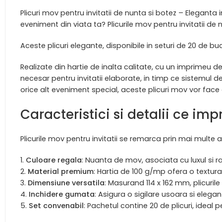
Plicuri mov pentru invitatii de nunta si botez – Eleganta 
eveniment din viata ta? Plicurile mov pentru invitatii d
Aceste plicuri elegante, disponibile in seturi de 20 de b
Realizate din hartie de inalta calitate, cu un imprimeu d
necesar pentru invitatii elaborate, in timp ce sistemul de 
orice alt eveniment special, aceste plicuri mov vor face o
Caracteristici si detalii ce im
Plicurile mov pentru invitatii se remarca prin mai multe
Culoare regala
: Nuanta de mov, asociata cu luxul si ra
Material premium
: Hartia de 100 g/mp ofera o textura 
Dimensiune versatila
: Masurand 114 x 162 mm, plicurile
Inchidere gumata
: Asigura o sigilare usoara si eleganta
Set convenabil
: Pachetul contine 20 de plicuri, ideal