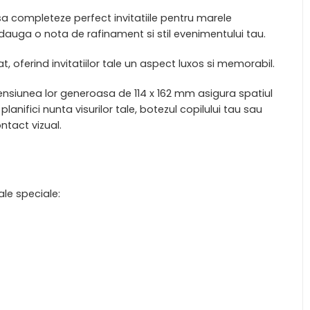
 sa completeze perfect invitatiile pentru marele
adauga o nota de rafinament si stil evenimentului tau.
, oferind invitatiilor tale un aspect luxos si memorabil.
imensiunea lor generoasa de 114 x 162 mm asigura spatiul
lanifici nunta visurilor tale, botezul copilului tau sau
ntact vizual.
ale speciale: