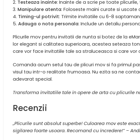
Testeaza inainte
: Inainte de a scrie pe toate plicurile
Manipulare atenta
: Foloseste maini curate si uscate c
Timing-ul potrivit
: Trimite invitatiile cu 6-8 saptaman
Adauga o nota personala
: Include un detaliu persona
Plicurile mov pentru invitatii de nunta si botez de la eM
lor elegant si calitatea superioara, acestea seteaza tonu
care vor face invitatiile tale sa straluceasca si care vor c
Comanda acum setul tau de plicuri mov si fa primul pas 
visul tau intr-o realitate frumoasa. Nu ezita sa ne cont
adevarat special.
Transforma invitatiile tale in opere de arta cu plicur
Recenzii
„Plicurile sunt absolut superbe! Culoarea mov este exac
sigilarea foarte usoara. Recomand cu incredere!” – And