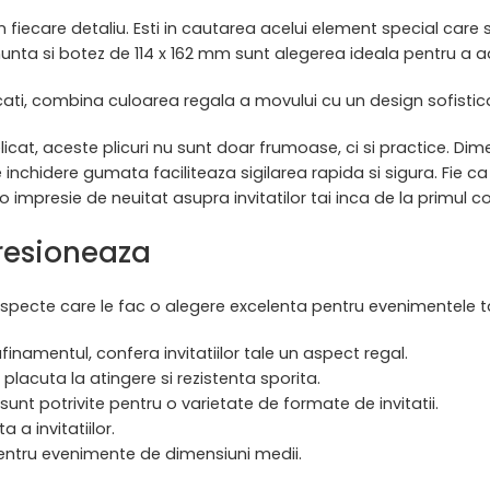
in fiecare detaliu. Esti in cautarea acelui element special care
e nunta si botez de 114 x 162 mm sunt alegerea ideala pentru a 
ucati, combina culoarea regala a movului cu un design sofisticat
elicat, aceste plicuri nu sunt doar frumoase, ci si practice. D
inchidere gumata faciliteaza sigilarea rapida si sigura. Fie ca p
 impresie de neuitat asupra invitatilor tai inca de la primul co
presioneaza
 aspecte care le fac o alegere excelenta pentru evenimentele t
finamentul, confera invitatiilor tale un aspect regal.
placuta la atingere si rezistenta sporita.
 sunt potrivite pentru o varietate de formate de invitatii.
 a invitatiilor.
 pentru evenimente de dimensiuni medii.