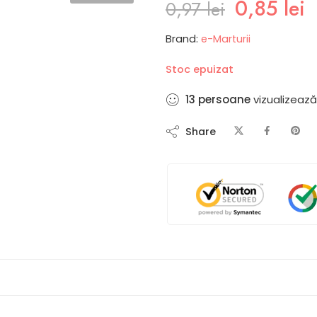
0,85
lei
0,97
lei
Brand:
e-Marturii
Stoc epuizat
18
persoane
vizualizeaz
Share