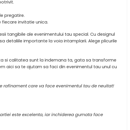
otrivit.
de pregatire.
fiecare invitatie unica.
esii tangibile ale evenimentului tau special. Cu designul
 detaliile importante la voia intamplarii. Alege plicurile
ta si calitatea sunt la indemana ta, gata sa transforme
tem aici sa te ajutam sa faci din evenimentul tau unul cu
e rafinament care va face evenimentul tau de neuitat!
artiei este excelenta, iar inchiderea gumata face