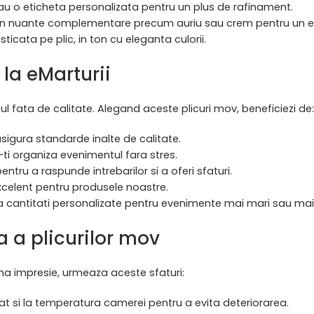
sau o eticheta personalizata pentru un plus de rafinament.
ii in nuante complementare precum auriu sau crem pentru un ef
ticata pe plic, in ton cu eleganta culorii.
 la eMarturii
tul fata de calitate. Alegand aceste plicuri mov, beneficiezi de:
 asigura standarde inalte de calitate.
a-ti organiza evenimentul fara stres.
entru a raspunde intrebarilor si a oferi sfaturi.
excelent pentru produsele noastre.
a cantitati personalizate pentru evenimente mai mari sau mai 
a a plicurilor mov
una impresie, urmeaza aceste sfaturi:
scat si la temperatura camerei pentru a evita deteriorarea.