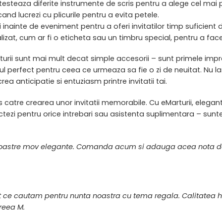
, testeaza diferite instrumente de scris pentru a alege cel mai p
and lucrezi cu plicurile pentru a evita petele.
i inainte de eveniment pentru a oferi invitatilor timp suficient 
lizat, cum ar fi o eticheta sau un timbru special, pentru a face 
arturii sunt mai mult decat simple accesorii – sunt primele impr
l perfect pentru ceea ce urmeaza sa fie o zi de neuitat. Nu lasa
rea anticipatie si entuziasm printre invitatii tai.
catre crearea unor invitatii memorabile. Cu eMarturii, elegan
actezi pentru orice intrebari sau asistenta suplimentara – sun
ile noastre mov elegante. Comanda acum si adauga acea nota d
t ce cautam pentru nunta noastra cu tema regala. Calitatea h
reea M.