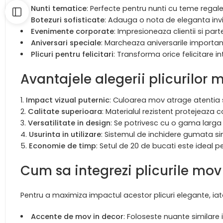
Nunti tematice
: Perfecte pentru nunti cu teme regal
Botezuri sofisticate
: Adauga o nota de eleganta invi
Evenimente corporate
: Impresioneaza clientii si parte
Aniversari speciale
: Marcheaza aniversarile important
Plicuri pentru felicitari
: Transforma orice felicitare i
Avantajele alegerii plicurilor m
Impact vizual puternic
: Culoarea mov atrage atentia 
Calitate superioara
: Materialul rezistent protejeaza c
Versatilitate in design
: Se potrivesc cu o gama larga de
Usurinta in utilizare
: Sistemul de inchidere gumata simp
Economie de timp
: Setul de 20 de bucati este ideal pe
Cum sa integrezi plicurile mo
Pentru a maximiza impactul acestor plicuri elegante, iat
Accente de mov in decor
: Foloseste nuante similare i