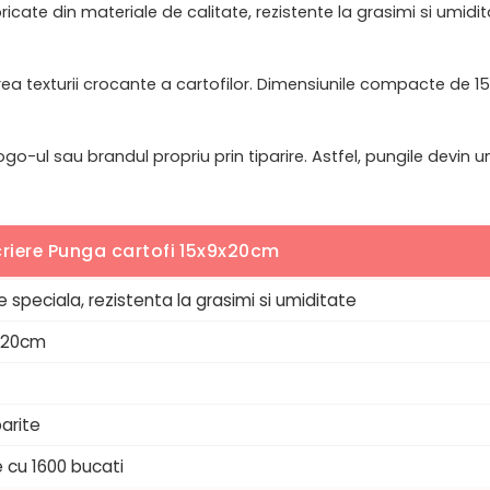
abricate din materiale de calitate, rezistente la grasimi si umid
ea texturii crocante a cartofilor. Dimensiunile compacte de 15x
 logo-ul sau brandul propriu prin tiparire. Astfel, pungile dev
riere Punga cartofi 15x9x20cm
e speciala, rezistenta la grasimi si umiditate
x20cm
arite
 cu 1600 bucati