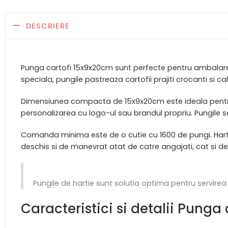
DESCRIERE
Punga cartofi 15x9x20cm sunt perfecte pentru ambalarea ca
speciala, pungile pastreaza cartofii prajiti crocanti si ca
Dimensiunea compacta de 15x9x20cm este ideala pentru po
personalizarea cu logo-ul sau brandul propriu. Pungile s
Comanda minima este de o cutie cu 1600 de pungi. Hartia r
deschis si de manevrat atat de catre angajati, cat si de c
Pungile de hartie sunt solutia optima pentru servirea ra
Caracteristici si detalii Punga