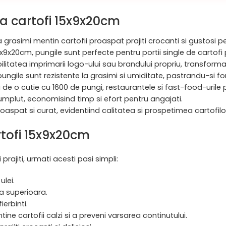
a cartofi 15x9x20cm
 la grasimi mentin cartofii proaspat prajiti crocanti si gustosi 
x9x20cm, pungile sunt perfecte pentru portii single de cartofi p
ibilitatea imprimarii logo-ului sau brandului propriu, transfo
 pungile sunt rezistente la grasimi si umiditate, pastrandu-si fo
 o cutie cu 1600 de pungi, restaurantele si fast-food-urile po
 umplut, economisind timp si efort pentru angajati.
spat si curat, evidentiind calitatea si prospetimea cartofilor p
rtofi 15x9x20cm
prajiti, urmati acesti pasi simpli:
ulei.
a superioara.
erbinti.
ne cartofii calzi si a preveni varsarea continutului.