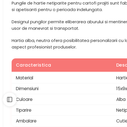
Pungile de hartie netiparite pentru cartofi prajiti sunt f
si apetisanti pentru o perioada indelungata.
Designul pungilor permite eliberarea aburului si mentiner
usor de manevrat si transportat.
Hartia alba, neutra ofera posibilitatea personalizarii cu
aspect profesionist produselor.
Caracteristica
Desc
Material
Harti
Dimensiuni
15x9
Culoare
Alba
Tiparire
Netip
Ambalare
Cutie