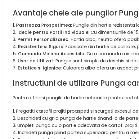
Avantaje cheie ale pungilor Pung
Pastreaza Prospetimea
: Pungile din hartie rezistenta
Ideale pentru Portii Individuale
: Cu dimensiunile de 15
Permit Personalizarea
: Hartia alba, neutra ofera pos
Rezistente si Sigure
: Fabricate din hartie de calitate,
Comanda Minima Accesibila
: Cu o comanda minima de
Usor de Utilizat
: Pungile sunt simplu de deschis si de
Estetice si Igienice
: Culoarea alba ofera un aspect proa
Instructiuni de utilizare Punga ca
Pentru a folosi pungile de hartie netiparite pentru cartofi 
Pregatiti cartofii prajiti proaspeti si scurgeti excesul de 
Deschideti cu grija punga de hartie tinand-o de parte
Umpleti punga cu o portie adecvata de cartofi prajiti fi
Inchideti punga pliind partea superioara pentru a menti