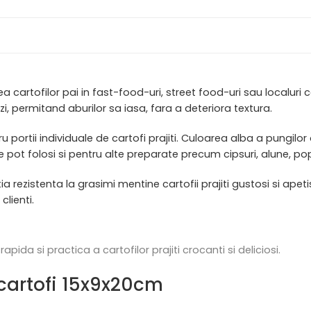
rtofilor pai in fast-food-uri, street food-uri sau localuri car
lzi, permitand aburilor sa iasa, fara a deteriora textura.
rtii individuale de cartofi prajiti. Culoarea alba a pungilor
e pot folosi si pentru alte preparate precum cipsuri, alune, p
ezistenta la grasimi mentine cartofii prajiti gustosi si apetis
lienti.
pida si practica a cartofilor prajiti crocanti si deliciosi.
 cartofi 15x9x20cm