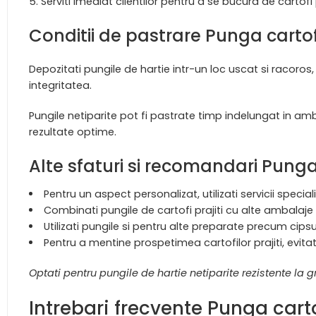
Serviti imediat clientilor pentru a se bucura de cartofi pr
Conditii de pastrare Punga carto
Depozitati pungile de hartie intr-un loc uscat si racoros
integritatea.
Pungile netiparite pot fi pastrate timp indelungat in amb
rezultate optime.
Alte sfaturi si recomandari Pung
Pentru un aspect personalizat, utilizati servicii speci
Combinati pungile de cartofi prajiti cu alte ambalaje 
Utilizati pungile si pentru alte preparate precum cips
Pentru a mentine prospetimea cartofilor prajiti, evita
Optati pentru pungile de hartie netiparite rezistente la g
Intrebari frecvente Punga car