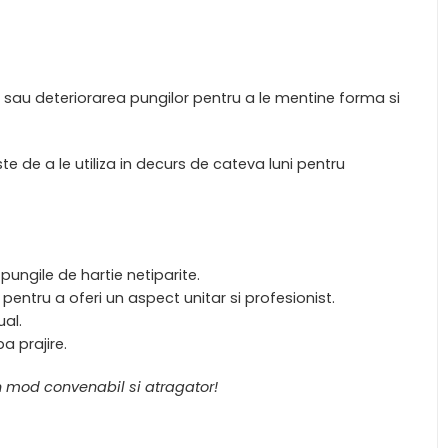
ea sau deteriorarea pungilor pentru a le mentine forma si
e de a le utiliza in decurs de cateva luni pentru
pungile de hartie netiparite.
pentru a oferi un aspect unitar si profesionist.
ual.
a prajire.
-un mod convenabil si atragator!