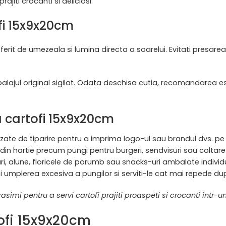
ajiti crocanti si deliciosi.
fi 15x9x20cm
, ferit de umezeala si lumina directa a soarelui. Evitati presar
alajul original sigilat. Odata deschisa cutia, recomandarea est
a cartofi 15x9x20cm
alizate de tiparire pentru a imprima logo-ul sau brandul dvs. pe 
din hartie precum pungi pentru burgeri, sendvisuri sau coltare 
uri, alune, floricele de porumb sau snacks-uri ambalate individ
ti umplerea excesiva a pungilor si serviti-le cat mai repede dup
rasimi pentru a servi cartofi prajiti proaspeti si crocanti intr
tofi 15x9x20cm