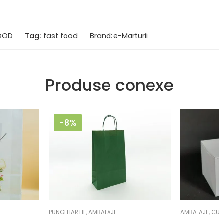
FOOD
Tag:
fast food
Brand:
e-Marturii
Produse conexe
-8%
PUNGI HARTIE
,
AMBALAJE
AMBALAJE
,
CU