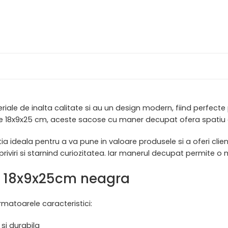
riale de inalta calitate si au un design modern, fiind perfecte
de 18x9x25 cm, aceste sacose cu maner decupat ofera spatiu 
 ideala pentru a va pune in valoare produsele si a oferi cli
 priviri si starnind curiozitatea. Iar manerul decupat permite
sa 18x9x25cm neagra
matoarele caracteristici:
 si durabila