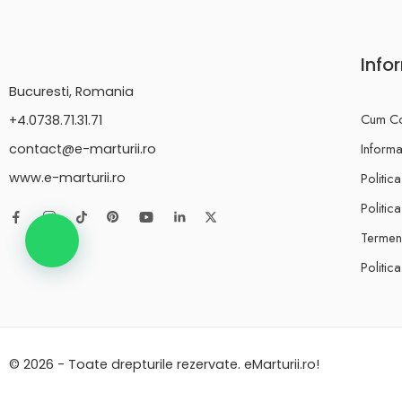
Info
Bucuresti, Romania
Cum C
+4.0738.71.31.71
Informat
contact@e-marturii.ro
Politic
www.e-marturii.ro
Politic
Termeni
Politic
© 2026 - Toate drepturile rezervate. eMarturii.ro!