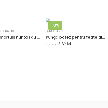
-8%
NGI HARTIE
PUNGI HARTIE
Pungi roz marturii nunta sau botez 25 x 11 x 31 cm
Punga botez pentru fetite alb roz 25 x 11 x 28 cm
3,89
lei
4,23
lei