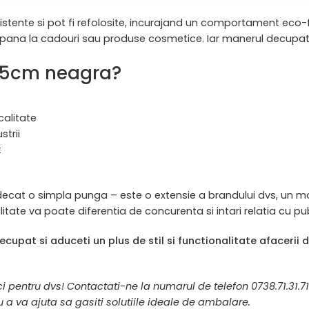
ezistente si pot fi refolosite, incurajand un comportament eco-
rii pana la cadouri sau produse cosmetice. Iar manerul decupa
x25cm neagra?
calitate
strii
t
at o simpla punga – este o extensie a brandului dvs, un mod 
ate va poate diferentia de concurenta si intari relatia cu publ
pat si aduceti un plus de stil si functionalitate afacerii 
i pentru dvs! Contactati-ne la numarul de telefon 0738.71.31.7
 a va ajuta sa gasiti solutiile ideale de ambalare.