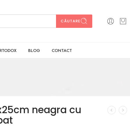
CĂUTARE
ORTODOX
BLOG
CONTACT
x25cm neagra cu
pat