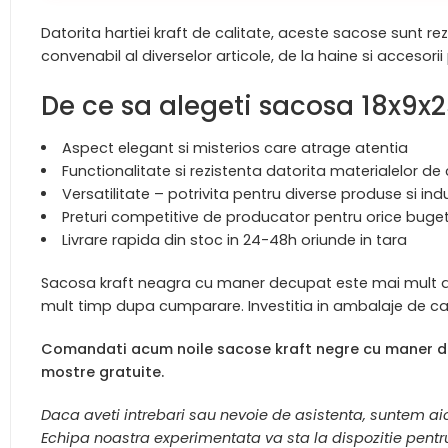
Datorita hartiei kraft de calitate, aceste sacose sunt r
convenabil al diverselor articole, de la haine si acceso
De ce sa alegeti sacosa 18x9
Aspect elegant si misterios care atrage atentia
Functionalitate si rezistenta datorita materialelor de 
Versatilitate – potrivita pentru diverse produse si indu
Preturi competitive de producator pentru orice buge
Livrare rapida din stoc in 24-48h oriunde in tara
Sacosa kraft neagra cu maner decupat este mai mult dec
mult timp dupa cumparare. Investitia in ambalaje de calit
Comandati acum noile sacose kraft negre cu maner decu
mostre gratuite.
Daca aveti intrebari sau nevoie de asistenta, suntem aic
Echipa noastra experimentata va sta la dispozitie pentru