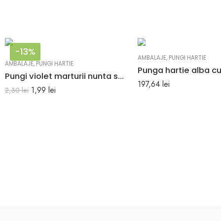
-13%
AMBALAJE
,
PUNGI HARTIE
AMBALAJE
,
PUNGI HARTIE
Pungi violet marturii nunta sau botez 18 x 8.5 x 30 cm
197,64
lei
1,99
lei
2,30
lei