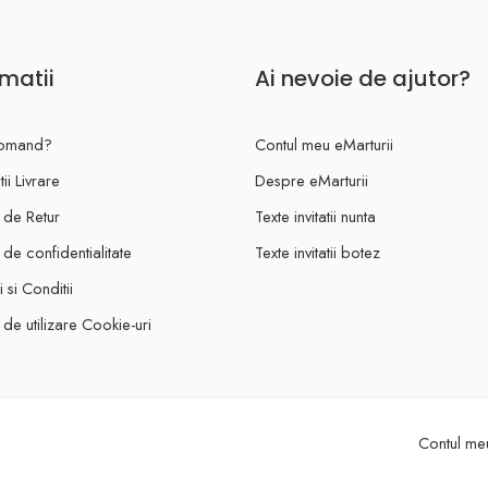
rmatii
Ai nevoie de ajutor?
omand?
Contul meu eMarturii
ii Livrare
Despre eMarturii
a de Retur
Texte invitatii nunta
a de confidentialitate
Texte invitatii botez
 si Conditii
a de utilizare Cookie-uri
Contul meu