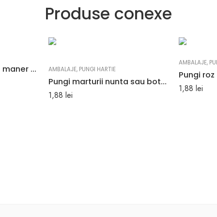
Produse conexe
AMBALAJE
,
PU
Punga hartie alba cu maner plat – 25X14X30 cm – 250 buc.
AMBALAJE
,
PUNGI HARTIE
Pungi marturii nunta sau botez culoare verde din hartie kraft 25 x 11 x 31 cm
1,88
lei
1,88
lei