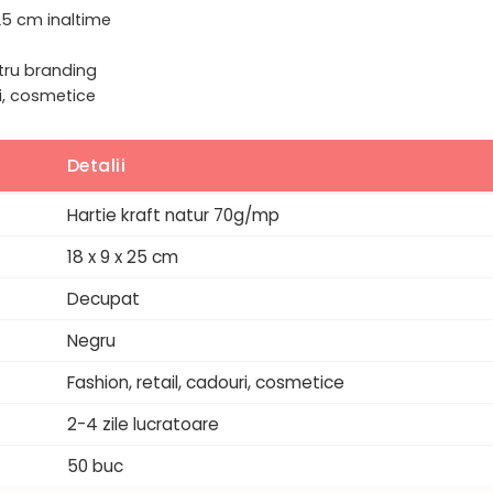
25 cm inaltime
tru branding
ri, cosmetice
Detalii
Hartie kraft natur 70g/mp
18 x 9 x 25 cm
Decupat
Negru
Fashion, retail, cadouri, cosmetice
2-4 zile lucratoare
50 buc