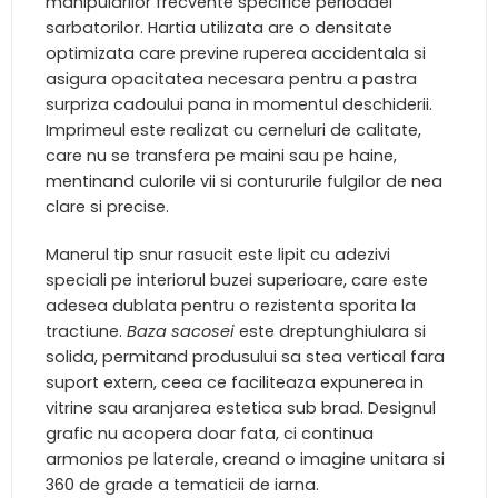
manipularilor frecvente specifice perioadei
sarbatorilor. Hartia utilizata are o densitate
optimizata care previne ruperea accidentala si
asigura opacitatea necesara pentru a pastra
surpriza cadoului pana in momentul deschiderii.
Imprimeul este realizat cu cerneluri de calitate,
care nu se transfera pe maini sau pe haine,
mentinand culorile vii si contururile fulgilor de nea
clare si precise.
Manerul tip snur rasucit este lipit cu adezivi
speciali pe interiorul buzei superioare, care este
adesea dublata pentru o rezistenta sporita la
tractiune.
Baza sacosei
este dreptunghiulara si
solida, permitand produsului sa stea vertical fara
suport extern, ceea ce faciliteaza expunerea in
vitrine sau aranjarea estetica sub brad. Designul
grafic nu acopera doar fata, ci continua
armonios pe laterale, creand o imagine unitara si
360 de grade a tematicii de iarna.