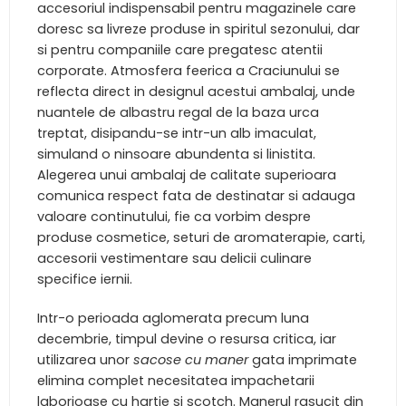
accesoriul indispensabil pentru magazinele care
doresc sa livreze produse in spiritul sezonului, dar
si pentru companiile care pregatesc atentii
corporate. Atmosfera feerica a Craciunului se
reflecta direct in designul acestui ambalaj, unde
nuantele de albastru regal de la baza urca
treptat, disipandu-se intr-un alb imaculat,
simuland o ninsoare abundenta si linistita.
Alegerea unui ambalaj de calitate superioara
comunica respect fata de destinatar si adauga
valoare continutului, fie ca vorbim despre
produse cosmetice, seturi de aromaterapie, carti,
accesorii vestimentare sau delicii culinare
specifice iernii.
Intr-o perioada aglomerata precum luna
decembrie, timpul devine o resursa critica, iar
utilizarea unor
sacose cu maner
gata imprimate
elimina complet necesitatea impachetarii
laborioase cu hartie si scotch. Manerul rasucit din