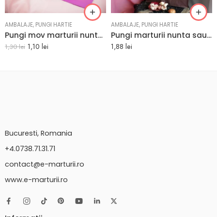
AMBALAJE
,
PUNGI HARTIE
AMBALAJE
,
PUNGI HARTIE
Pungi mov marturii nunta sau botez 18 x 25 x 9 cm
Pungi marturii nunta sau botez culoare ciocolatie 25 x 11 x 31 cm
1,10
lei
1,88
lei
1,30
lei
Bucuresti, Romania
+4.0738.71.31.71
contact@e-marturii.ro
www.e-marturii.ro