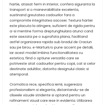
hartie, atasat ferm in interior, confera siguranta la
transport si o manevrabilitate excelenta,
sustinand greutatea cadourilor fara a
compromite integritatea sacosei. Textura hartiei
este placuta la atingere, suficient de rigida pentru
a-si mentine forma dreptunghiulara atunci cand
este asezata pe o suprafata plana, facilitand
astfel organizarea rapida sub bradul de Craciun
sau pe birou. e-Marturii.ro pune accent pe detalii,
iar acest model imbina functionalitatea cu
estetica, fiind o optiune versatila care se
potriveste atat cadourilor pentru copii, cat si celor
destinate adultilor, datorita designului clasic si
atemporal.
Cromatica rece, specifica iernii, sugereaza
profesionalism si eleganta, distantandu-se de
cliseele vizuale stridente si optand pentru un
rafinament vizual care iese in evidenta. Utilizarea