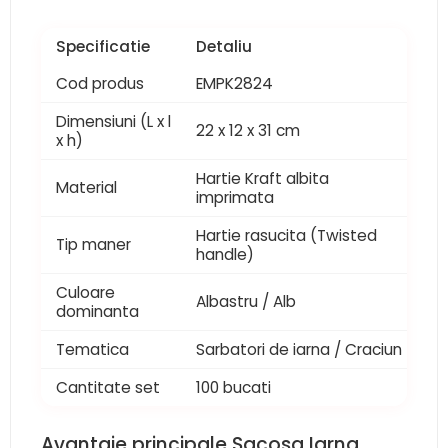
Specificatie
Detaliu
Cod produs
EMPK2824
Dimensiuni (L x l
22 x 12 x 31 cm
x h)
Hartie Kraft albita
Material
imprimata
Hartie rasucita (Twisted
Tip maner
handle)
Culoare
Albastru / Alb
dominanta
Tematica
Sarbatori de iarna / Craciun
Cantitate set
100 bucati
Avantaje principale Sacosa Iarna