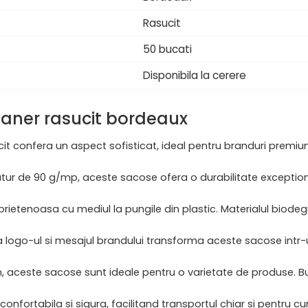
Rasucit
50 bucati
Disponibila la cerere
 maner rasucit bordeaux
it confera un aspect sofisticat, ideal pentru branduri premiu
natur de 90 g/mp, aceste sacose ofera o durabilitate exceptiona
a prietenoasa cu mediul la pungile din plastic. Materialul biod
a logo-ul si mesajul brandului transforma aceste sacose intr-u
cm, aceste sacose sunt ideale pentru o varietate de produse. 
 confortabila si sigura, facilitand transportul chiar si pentru 