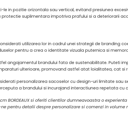
-le in pozitie orizontala sau vertical, evitand presiunea exce
u protectie suplimentara impotriva prafului si a deteriorarii ac
iderati utilizarea lor in cadrul unei strategii de branding co
selor pentru a crea o identitate vizuala puternica si memora
 astfel angajamentul brandului fata de sustenabilitate. Puteti 
araturi ulterioare, promovand astfel atat loialitatea, cat si
iderati personalizarea sacoselor cu design-uri limitate sau 
rceputa a brandului si incurajand interactiunea repetata cu cli
cm BORDEAUX si oferiti clientilor dumneavoastra o experient
-ne pentru detalii despre personalizare si comenzi in volume 