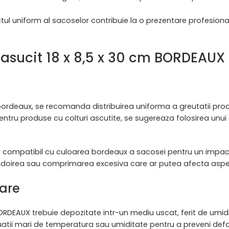
pectul uniform al sacoselor contribuie la o prezentare profesi
Rasucit 18 x 8,5 x 30 cm BORDEAUX
ordeaux, se recomanda distribuirea uniforma a greutatii produs
entru produse cu colturi ascutite, se sugereaza folosirea unu
este compatibil cu culoarea bordeaux a sacosei pentru un impac
indoirea sau comprimarea excesiva care ar putea afecta aspec
are
RDEAUX trebuie depozitate intr-un mediu uscat, ferit de umid
uctuatii mari de temperatura sau umiditate pentru a preveni def