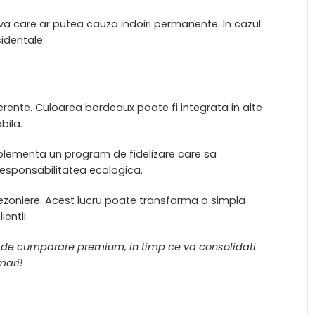
siva care ar putea cauza indoiri permanente. In cazul
cidentale.
erente. Culoarea bordeaux poate fi integrata in alte
bila.
implementa un program de fidelizare care sa
 responsabilitatea ecologica.
sezoniere. Acest lucru poate transforma o simpla
entii.
a de cumparare premium, in timp ce va consolidati
mari!