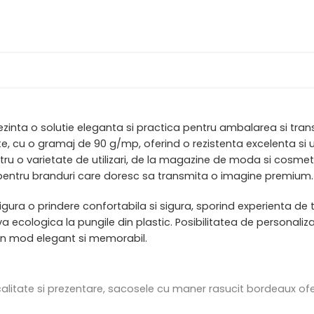
inta o solutie eleganta si practica pentru ambalarea si trans
te, cu o gramaj de 90 g/mp, oferind o rezistenta excelenta si
ntru o varietate de utilizari, de la magazine de moda si cosmet
a pentru branduri care doresc sa transmita o imagine premium.
asigura o prindere confortabila si sigura, sporind experienta d
tiva ecologica la pungile din plastic. Posibilitatea de personal
 in mod elegant si memorabil.
tate si prezentare, sacosele cu maner rasucit bordeaux ofera