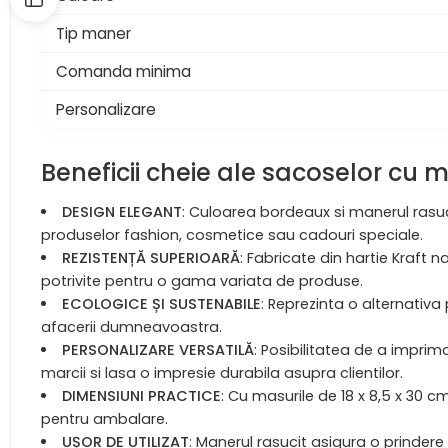
Tip maner
Comanda minima
Personalizare
Beneficii cheie ale sacoselor cu
DESIGN ELEGANT
: Culoarea bordeaux si manerul rasuc
produselor fashion, cosmetice sau cadouri speciale.
REZISTENȚĂ SUPERIOARĂ
: Fabricate din hartie Kraft 
potrivite pentru o gama variata de produse.
ECOLOGICE ȘI SUSTENABILE
: Reprezinta o alternativ
afacerii dumneavoastra.
PERSONALIZARE VERSATILĂ
: Posibilitatea de a imprim
marcii si lasa o impresie durabila asupra clientilor.
DIMENSIUNI PRACTICE
: Cu masurile de 18 x 8,5 x 30 
pentru ambalare.
UȘOR DE UTILIZAT
: Manerul rasucit asigura o prindere