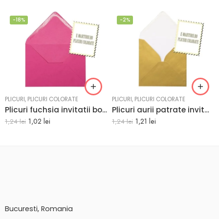
-18%
-2%
PLICURI
,
PLICURI COLORATE
PLICURI
,
PLICURI COLORATE
Plicuri fuchsia invitatii botez 125 x 175 mm set 20 buc
Plicuri aurii patrate invitatii felicitari 130 x 130 mm set 20 buc
1,02
lei
1,21
lei
1,24
lei
1,24
lei
Bucuresti, Romania