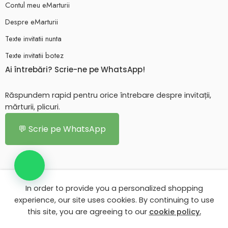
Contul meu eMarturii
Despre eMarturii
Texte invitatii nunta
Texte invitatii botez
Ai întrebări? Scrie-ne pe WhatsApp!
Răspundem rapid pentru orice întrebare despre invitații,
mărturii, plicuri.
💬 Scrie pe WhatsApp
In order to provide you a personalized shopping
© 2026 - Toate drepturile rezervate. eMarturii.ro!
experience, our site uses cookies. By continuing to use
this site, you are agreeing to our
cookie policy.
Contul meu eMarturii
Despre eMarturii
Texte invitatii nunta