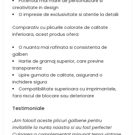
Potential mai mare de personalizare si
creativitate in design
O impresie de exclusivitate si atentie la detalii
Comparativ cu plicurile colorate de calitate
inferioara, acest produs ofera:
O nuanta mai rafinata si consistenta de
galben
Hartie de gramaj superior, care previne
transparenta
Lipire gumata de calitate, asigurand o
inchidere sigura
Compatibilitate superioara cu imprimantele,
fara riscul de blocare sau deteriorare
Testimoniale
„Am folosit aceste plicuri galbene pentru
invitatiile la nunta noastra si au fost perfecte!
Culoarea a complementat minunat tema vintage