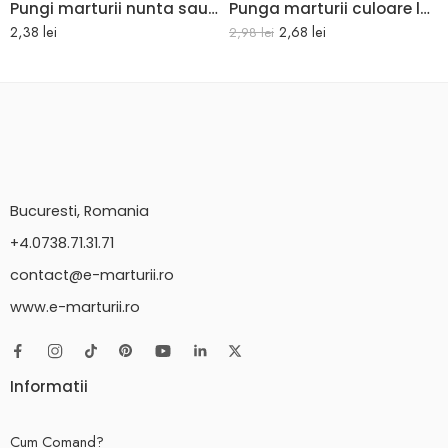
Pungi marturii nunta sau botez albe cu model floral 25 x 27 x 10 cm
Punga marturii culoare lavanda 25 x 11 x 28 cm
2,38
lei
2,68
lei
2,98
lei
Bucuresti, Romania
+4.0738.71.31.71
contact@e-marturii.ro
www.e-marturii.ro
Informatii
Cum Comand?