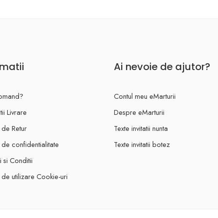
rmatii
Ai nevoie de ajutor?
omand?
Contul meu eMarturii
ii Livrare
Despre eMarturii
a de Retur
Texte invitatii nunta
a de confidentialitate
Texte invitatii botez
 si Conditii
a de utilizare Cookie-uri