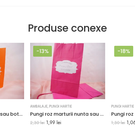
Produse conexe
-13%
-18%
AMBALAJE
,
PUNGI HARTIE
PUNGI HARTIE
Pungi marturii nunta sau botez portocalii din hartie kraft 18 x 25 x 9 cm
Pungi roz marturii nunta sau botez 18 x 8.5 x 30 cm
1,99
lei
1,0
2,30
lei
1,30
lei