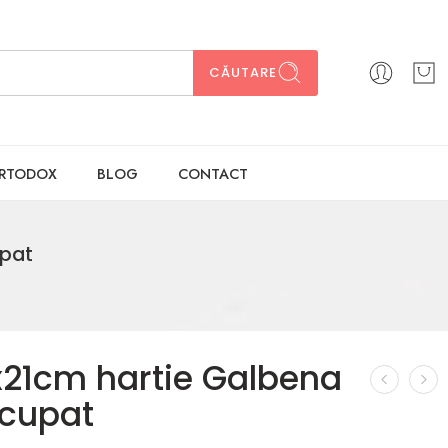
CĂUTARE
ORTODOX
BLOG
CONTACT
upat
x21cm hartie Galbena
cupat