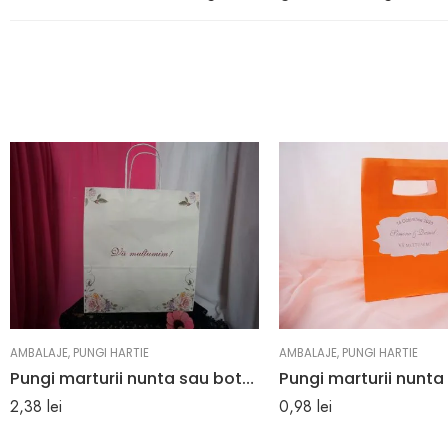
AMBALAJE
,
PUNGI HARTIE
AMBALAJE
,
PUNGI HARTIE
Pungi marturii nunta sau botez model floral si mesajul “Va multumim!” 25 x 27 x 10 cm
2,38
lei
0,98
lei