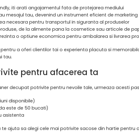
endly, iti arati angajamentul fata de protejarea mediului
sau mesajul tau, devenind un instrument eficient de marketing
atea necesara pentru transportul in siguranta al produselor
e produse, de la alimente pana la cosmetice sau articole de pa
eprezinta o optiune economica pentru ambalarea si livrarea pr
entru a oferi clientilor tai o experienta placuta si memorabila
i tau.
vite pentru afacerea ta
er decupat potrivite pentru nevoile tale, urmeaza acesti pasi
uni disponibile)
a este de 50 bucati)
 asistenta
 a te ajuta sa alegi cele mai potrivite sacose din hartie pentru 