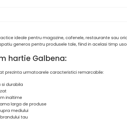
actice ideale pentru magazine, cafenele, restaurante sau oric
spatiu generos pentru produsele tale, fiind in acelasi timp uso
cm hartie Galbena:
t prezinta urmatoarele caracteristici remarcabile:
 si durabila
izat
cm inaltime
o gama larga de produse
supra mediului
 brandului tau