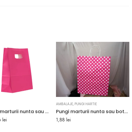
AMBALAJE
,
PUNGI HARTIE
Pungi roz marturii nunta sau botez 18x 25×9 cm
Pungi marturii nunta sau botez culoare roz cu buline albe 25 x 11 x 31 cm
6
lei
1,88
lei