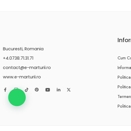
Info
Bucuresti, Romania
Cum C
+4.0738.71.31.71
Informat
contact@e-marturii.ro
Politic
www.e-marturii.ro
Politic
Termeni
Politic