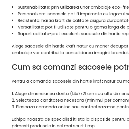
Sustenabilitate: prin utilizarea unor ambalaje eco-fri
Personalizare: sacosele pot fi imprimate cu logo-ul 
Rezistenta: hartia kraft de calitate asigura durabilit
Versatilitate: pot fi utilizate pentru o gama larga d
Raport calitate-pret excelent: sacosele din hartie r
Alege sacosele din hartie kraft natur cu maner decupat p
ambalaje vor contribui la consolidarea imaginii brandulu
Cum sa comanzi sacosele potri
Pentru a comanda sacosele din hartie kraft natur cu man
Alege dimensiunea dorita (14x7x21 cm sau alte dimensi
Selecteaza cantitatea necesara (minimul per comand
Plaseaza comanda online sau contacteaza-ne pentru
Echipa noastra de specialisti iti sta la dispozitie pentru
primesti produsele in cel mai scurt timp.