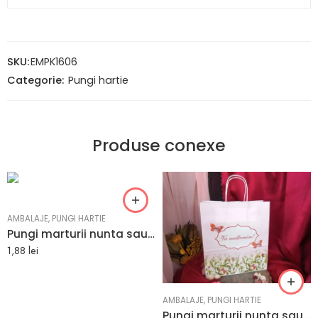
SKU:
EMPK1606
Categorie:
Pungi hartie
Produse conexe
AMBALAJE
,
PUNGI HARTIE
Pungi marturii nunta sau botez culoare verde din hartie kraft 25 x 11 x 31 cm
1,88
lei
AMBALAJE
,
PUNGI HARTIE
Pungi marturii nunta sau botez albe cu model floral 25 x 27 x 10 cm